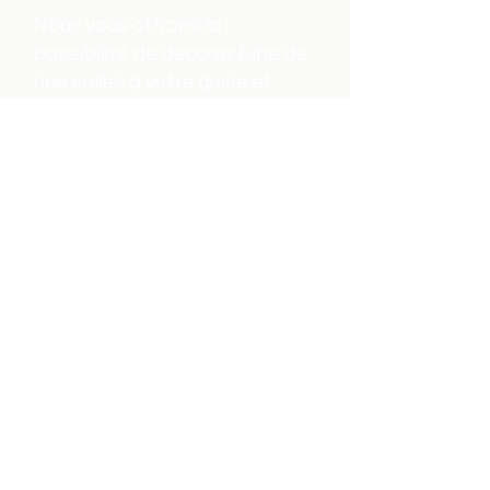
Nous vous offrons la
possibilité de décorer l'une de
nos salles à votre guise et
d'amener votre propre
nourriture. Vos demandes
peuvent être discutées avec
nos entraîneurs à l'avance afin
de garantir le succès de votre
évènement. Nous avons à
coeur que celui-ci soit unique
et qu’il réponde à tous vos
besoins.
Prix - 300$ + taxes pour 10
participants. Pour chaque
participant additionnel, le coût
sera de 20-25$ par