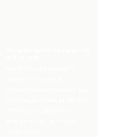
célèbres combattants à
l'épée. Des épées plus légères
et plus petites sont utilisées
pour le contrôle, la sécurité et
le confort.
Pour les enfants âgés de
9 à 13 ans:
Notre fête d'anniversaire
combine l'escrime, la
compétition, des puzzles, des
activités sportives et des jeux
d'épée pour garantir un
événement extrêmement
divertissant!