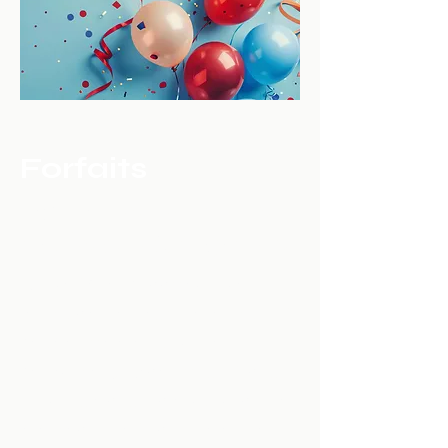
Forfaits
Pour les enfants
âgés de 6 à 9 ans:
Notre fête d'anniversaire
combine des jeux de combat à
l'épée avec le sport de
l'escrime. Joignez-vous à nous
alors que nous incorporons des
éléments de fantaisie et de