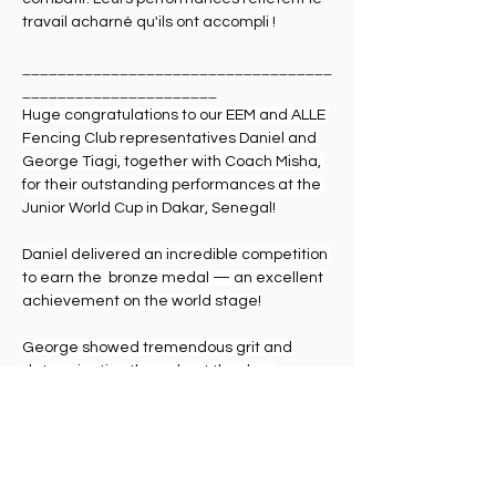
travail acharné qu'ils ont accompli !
___________________________________
______________________
Huge congratulations to our EEM and ALLE 
Fencing Club representatives Daniel and 
George Tiagi, together with Coach Misha, 
for their outstanding performances at the 
Junior World Cup in Dakar, Senegal!
Daniel delivered an incredible competition 
to earn the  bronze medal — an excellent 
achievement on the world stage!
George showed tremendous grit and 
determination throughout the day, 
finishing an impressive 7th place
Coach Misha was there every step of the 
way and shared how proud he is of both 
athletes — not just for the results, but for 