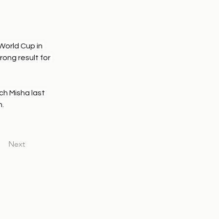
orld Cup in 
ong result for 
h Misha last 
n.
Next