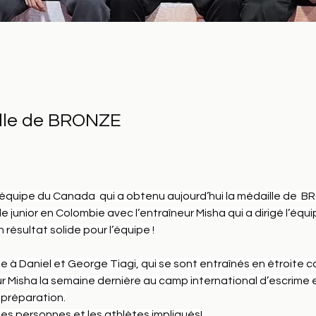
lle de BRONZE
l’équipe du Canada  qui a obtenu aujourd’hui la médaille de  BR
unior en Colombie avec l’entraîneur Misha qui a dirigé l’équip
 résultat solide pour l’équipe !
e à Daniel et George Tiagi, qui se sont entraînés en étroite c
ur Misha la semaine dernière au camp international d’escrime e
 préparation.
les personnes et les athlètes impliqués!