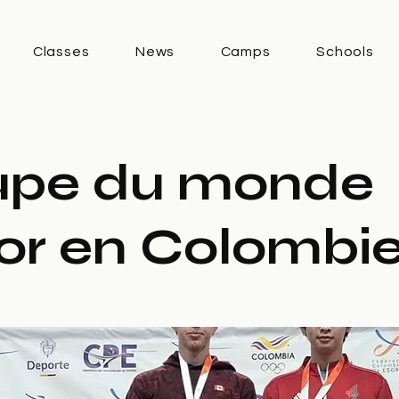
Classes
News
Camps
Schools
pe du monde
ior en Colombi