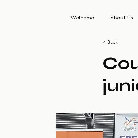
Welcome
About Us
< Back
Cou
jun