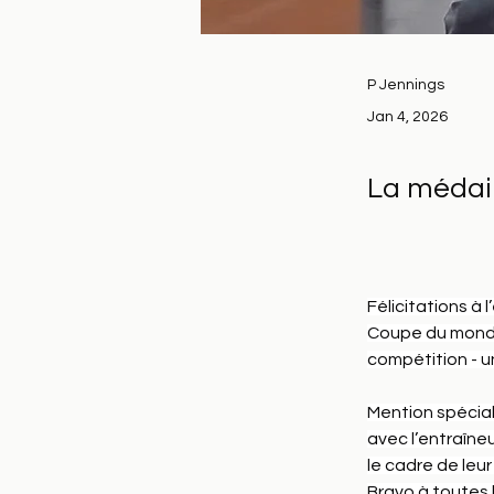
P Jennings
Jan 4, 2026
La médai
Félicitations à 
Coupe du monde j
compétition - un
Mention spécial
avec l’entraîne
le cadre de leur
Bravo à toutes 